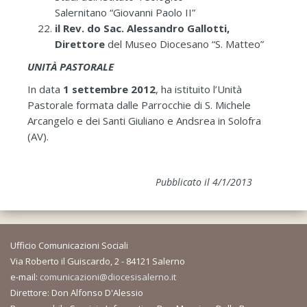
Salernitano “Giovanni Paolo II”
il Rev. do Sac. Alessandro Gallotti,
Direttore
del Museo Diocesano “S. Matteo”
UNITÀ PASTORALE
In data
1 settembre 2012
, ha istituito l’Unità
Pastorale formata dalle Parrocchie di S. Michele
Arcangelo e dei Santi Giuliano e Andsrea in Solofra
(AV).
Pubblicato il 4/1/2013
Ufficio Comunicazioni Sociali
Via Roberto il Guiscardo, 2 - 84121 Salerno
e-mail:
comunicazioni@diocesisalerno.it
Direttore: Don Alfonso D'Alessio