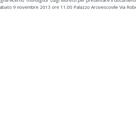
gna-Acerno monsignor Luigi Moretti per presentare il documento
Sabato 9 novembre 2013 ore 11.00 Palazzo Arcivescovile Via Rober