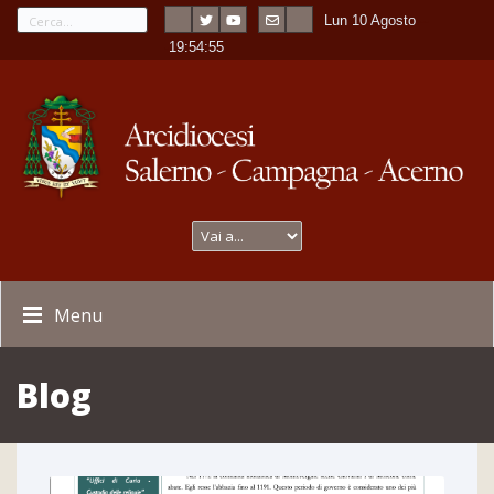
Lun 10 Agosto
---
-
19:54:56
Menu
Blog