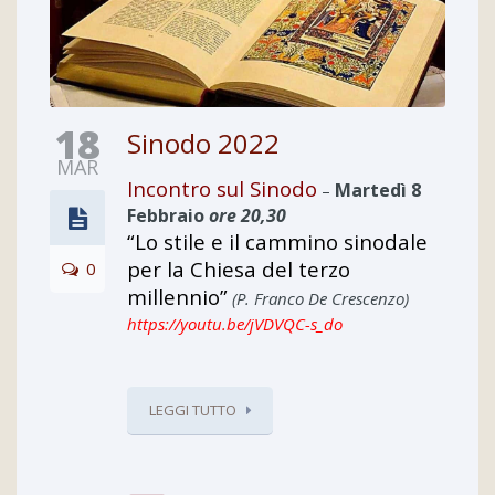
18
Sinodo 2022
MAR
Incontro sul Sinodo
Martedì 8
–
Febbraio
ore 20,30
“Lo stile e il cammino sinodale
per la Chiesa del terzo
0
millennio”
(P. Franco De Crescenzo)
https://youtu.be/jVDVQC-s_do
LEGGI TUTTO