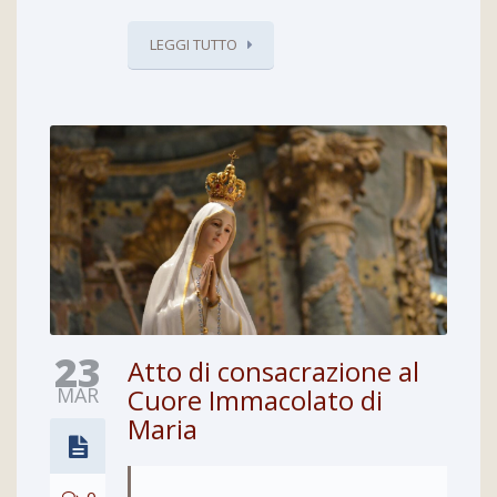
LEGGI TUTTO
23
Atto di consacrazione al
MAR
Cuore Immacolato di
Maria
0