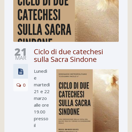
21
Ciclo di due catechesi
MAR
sulla Sacra Sindone
Lunedì
e
martedì
0
21 e 22
marzo
alle ore
19.00
presso
il