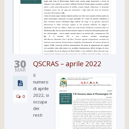
30
QSCRAS – aprile 2022
MAR
Il
numero
di aprile
2022, si
0
occupa
dei
resti