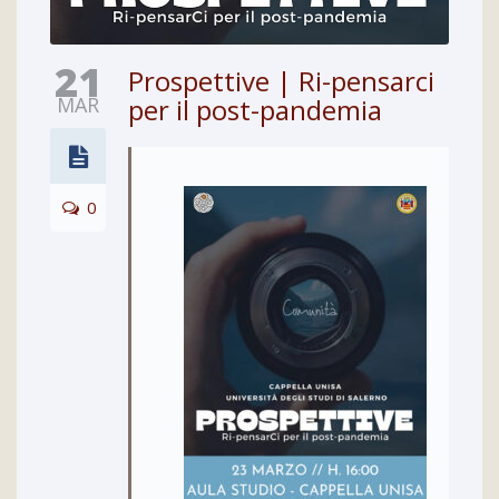
21
Prospettive | Ri-pensarci
MAR
per il post-pandemia
0