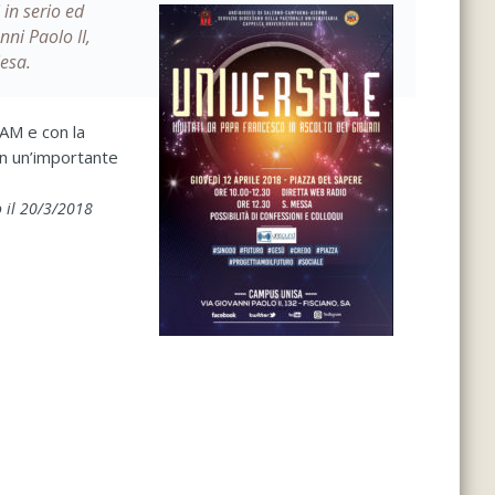
 in serio ed
nni Paolo II,
iesa.
UAM e con la
on un’importante
 il 20/3/2018