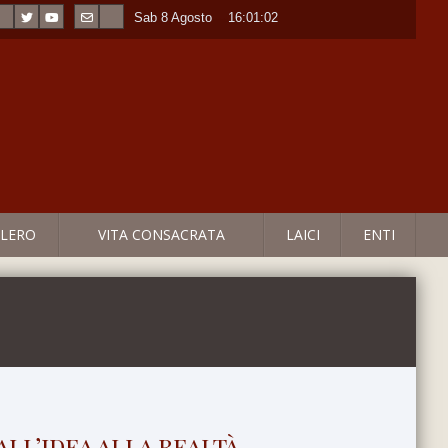
Sab 8 Agosto
----
16:01:03
LERO
VITA CONSACRATA
LAICI
ENTI
all’idea alla realtà