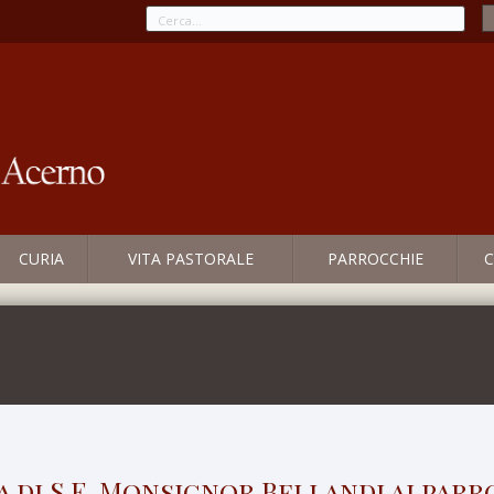
CURIA
VITA PASTORALE
PARROCCHIE
C
a di S.E. Monsignor Bellandi ai parr