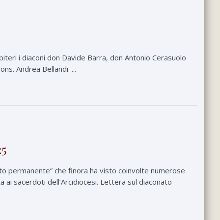
sbiteri i diaconi don Davide Barra, don Antonio Cerasuolo
ns. Andrea Bellandi. ...
25
nato permanente” che finora ha visto coinvolte numerose
ta ai sacerdoti dell’Arcidiocesi. Lettera sul diaconato