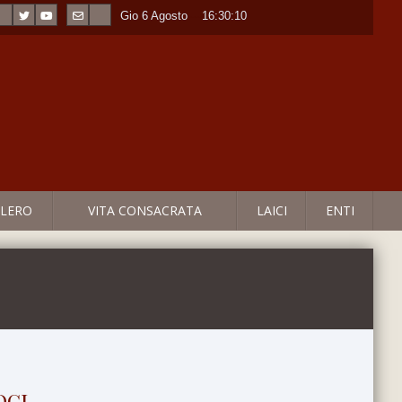
Gio 6 Agosto
----
16:30:11
LERO
VITA CONSACRATA
LAICI
ENTI
oci