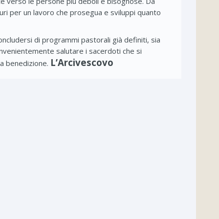
lte verso le persone più deboli e bisognose. Da
guri per un lavoro che prosegua e sviluppi quanto
ncludersi di programmi pastorali già definiti, sia
onvenientemente salutare i sacerdoti che si
L’Arcivescovo
mia benedizione.