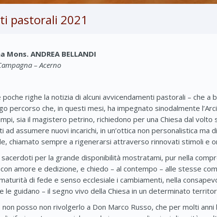
i pastorali 2021
.ma Mons. ANDREA BELLANDI
– Campagna – Acerno
che righe la notizia di alcuni avvicendamenti pastorali – che a 
lungo percorso che, in questi mesi, ha impegnato sinodalmente l’Arc
empi, sia il magistero petrino, richiedono per una Chiesa dal volto
ti ad assumere nuovi incarichi, in un’ottica non personalistica ma
e, chiamato sempre a rigenerarsi attraverso rinnovati stimoli e or
i sacerdoti per la grande disponibilità mostratami, pur nella compr
on amore e dedizione, e chiedo – al contempo – alle stesse comun
aturità di fede e senso ecclesiale i cambiamenti, nella consapevo
le guidano – il segno vivo della Chiesa in un determinato territor
to non posso non rivolgerlo a Don Marco Russo, che per molti ann