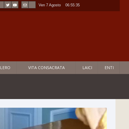
Ven 7 Agosto
----
06:55:36
LERO
VITA CONSACRATA
LAICI
ENTI