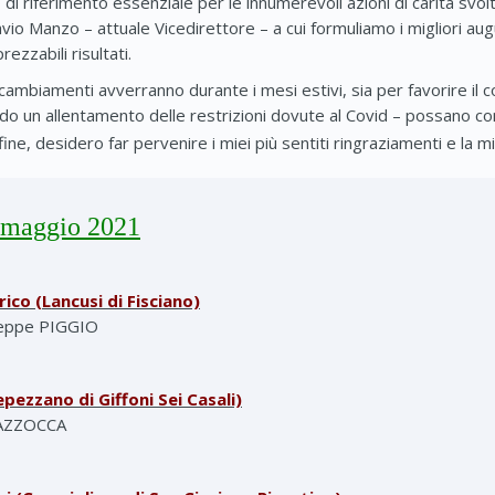
di riferimento essenziale per le innumerevoli azioni di carità svo
io Manzo – attuale Vicedirettore – a cui formuliamo i migliori au
ezzabili risultati.
cambiamenti avverranno durante i mesi estivi, sia per favorire il co
ndo un allentamento delle restrizioni dovute al Covid – possano c
infine, desidero far pervenire i miei più sentiti ringraziamenti e la 
 maggio 2021
ico (Lancusi di Fisciano)
useppe PIGGIO
epezzano di Giffoni Sei Casali)
MAZZOCCA