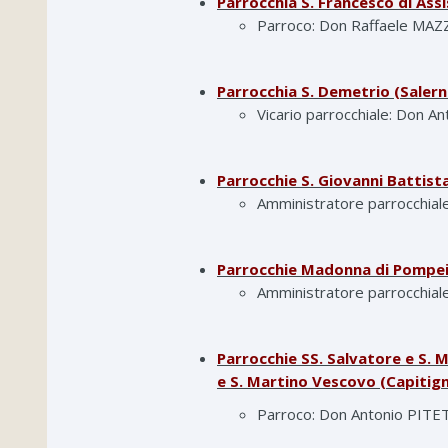
Parrocchia S. Francesco di Assi
Parroco: Don Raffaele MA
Parrocchia S. Demetrio (Salern
Vicario parrocchiale: Don 
Parrocchie S. Giovanni Battist
Amministratore parrocchial
Parrocchie Madonna di Pompei
Amministratore parrocchia
Parrocchie SS. Salvatore e S. Ma
e S. Martino Vescovo (Capitigna
Parroco: Don Antonio PIT