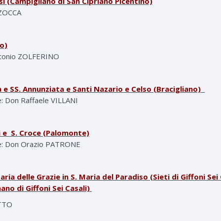
si (Campigliano di San Cipriano Picentino)
ZZOCCA
o)
Antonio ZOLFERINO
a e SS. Annunziata e Santi Nazario e Celso (Bracigliano)
e: Don Raffaele VILLANI
 e S. Croce (Palomonte)
le: Don Orazio PATRONE
ria delle Grazie in S. Maria del Paradiso (Sieti di Giffoni Sei 
no di Giffoni Sei Casali)
ETTO