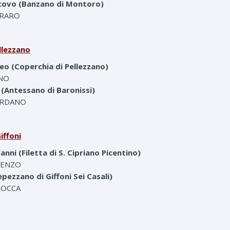
scovo (Banzano di Montoro)
RRARO
ellezzano
eo (Coperchia di Pellezzano)
ANO
 (Antessano di Baronissi)
IORDANO
iffoni
nni (Filetta di S. Cipriano Picentino)
RIENZO
epezzano di Giffoni Sei Casali)
ZZOCCA