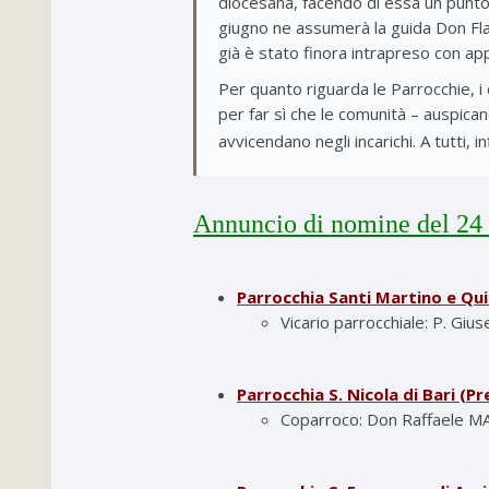
diocesana, facendo di essa un punto 
giugno ne assumerà la guida Don Flav
già è stato finora intrapreso con appr
Per quanto riguarda le Parrocchie, i 
per far sì che le comunità – auspica
avvicendano negli incarichi. A tutti, 
Annuncio di nomine del 24
Parrocchia Santi Martino e Quir
Vicario parrocchiale: P. Gi
Parrocchia S. Nicola di Bari (Pr
Coparroco: Don Raffaele 