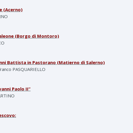
ie (Acerno)
ERNO
taleone (Borgo di Montoro)
EO
anni Battista in Pastorano (Matierno di Salerno)
ianfranco PASQUARIELLO
anni Paolo II”
MARTINO
vescovo: