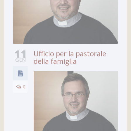
11
Ufficio per la pastorale
GEN
della famiglia
0