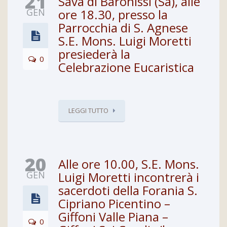
21
Sava di Baronissi (Sa), alle
GEN
ore 18.30, presso la
Parrocchia di S. Agnese
S.E. Mons. Luigi Moretti
presiederà la
0
Celebrazione Eucaristica
LEGGI TUTTO
20
Alle ore 10.00, S.E. Mons.
GEN
Luigi Moretti incontrerà i
sacerdoti della Forania S.
Cipriano Picentino –
Giffoni Valle Piana –
0