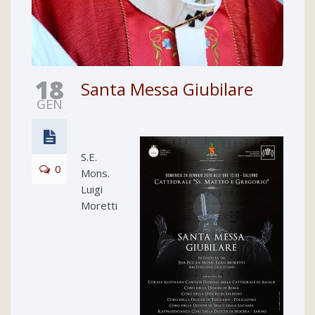
18
Santa Messa Giubilare
GEN
S.E.
0
Mons.
Luigi
Moretti