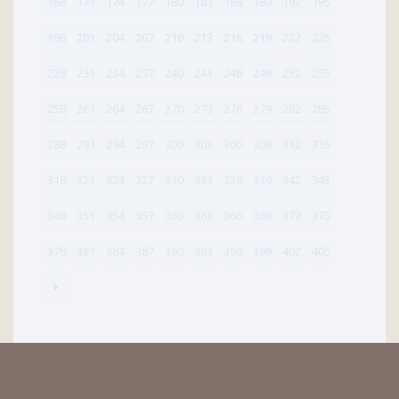
168
171
174
177
180
183
186
189
192
195
198
201
204
207
210
213
216
219
222
225
228
231
234
237
240
243
246
249
252
255
258
261
264
267
270
273
276
279
282
285
288
291
294
297
300
303
306
309
312
315
318
321
324
327
330
333
336
339
342
345
348
351
354
357
360
363
366
369
372
375
378
381
384
387
390
393
396
399
402
405
Ufficio Comunicazioni Sociali
Via Roberto il Guiscardo, 2 - 84121 Salerno