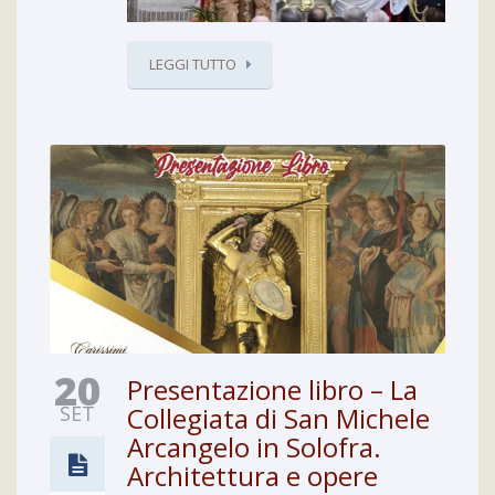
LEGGI TUTTO
20
Presentazione libro – La
SET
Collegiata di San Michele
Arcangelo in Solofra.
Architettura e opere