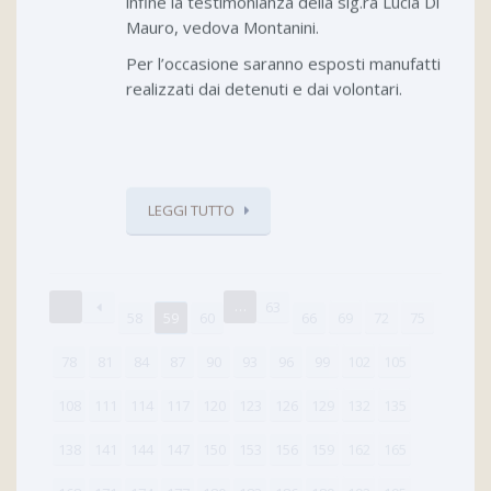
infine la testimonianza della sig.ra Lucia Di
Mauro, vedova Montanini.
Per l’occasione saranno esposti manufatti
realizzati dai detenuti e dai volontari.
LEGGI TUTTO
…
63
58
59
60
66
69
72
75
78
81
84
87
90
93
96
99
102
105
108
111
114
117
120
123
126
129
132
135
138
141
144
147
150
153
156
159
162
165