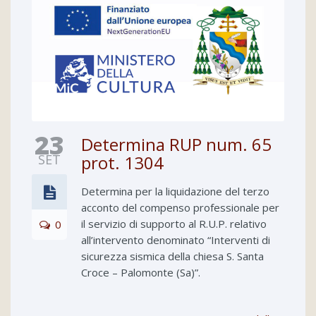
23
Determina RUP num. 65
SET
prot. 1304
Determina per la liquidazione del terzo
acconto del compenso professionale per
il servizio di supporto al R.U.P. relativo
0
all’intervento denominato “Interventi di
sicurezza sismica della chiesa S. Santa
Croce – Palomonte (Sa)”.