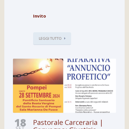
Invito
LEGGI TUTTO
18
Pastorale Carceraria |