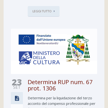
LEGGI TUTTO
23
Determina RUP num. 67
SET
prot. 1306
Determina per la liquidazione del terzo
acconto del compenso professionale per