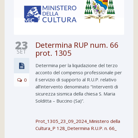
23
Determina RUP num. 66
SET
prot. 1305
Determina per la liquidazione del terzo
acconto del compenso professionale per
il servizio di supporto al R.U.P. relativo
0
all’intervento denominato “Interventi di
sicurezza sismica della chiesa S. Maria
Solditta – Buccino (Sa)”.
Prot_1305_23_09_2024_Ministero della
Cultura_P 128_Determina R.U.P. n. 66_