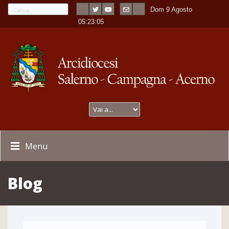
Dom 9 Agosto
---
-
05:23:07
Menu
Blog