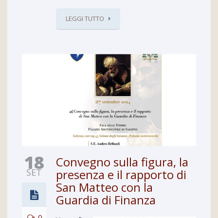
LEGGI TUTTO
18
Convegno sulla figura, la
SET
presenza e il rapporto di
San Matteo con la
Guardia di Finanza
0