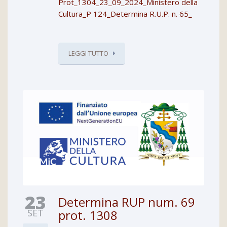
Prot_1304_23_09_2024_Ministero della
Cultura_P 124_Determina R.U.P. n. 65_
LEGGI TUTTO
23
Determina RUP num. 69
SET
prot. 1308