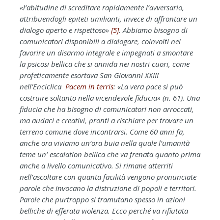
«l’abitudine di screditare rapidamente l’avversario,
attribuendogli epiteti umilianti, invece di affrontare un
dialogo aperto e rispettoso»
[5]
. Abbiamo bisogno di
comunicatori disponibili a dialogare, coinvolti nel
favorire un disarmo integrale e impegnati a smontare
la psicosi bellica che si annida nei nostri cuori, come
profeticamente esortava San Giovanni XXIII
nell’Enciclica
Pacem in terris
: «La vera pace si può
costruire soltanto nella vicendevole fiducia» (n. 61). Una
fiducia che ha bisogno di comunicatori non arroccati,
ma audaci e creativi, pronti a rischiare per trovare un
terreno comune dove incontrarsi. Come 60 anni fa,
anche ora viviamo un’ora buia nella quale l’umanità
teme un’ escalation bellica che va frenata quanto prima
anche a livello comunicativo. Si rimane atterriti
nell’ascoltare con quanta facilità vengono pronunciate
parole che invocano la distruzione di popoli e territori.
Parole che purtroppo si tramutano spesso in azioni
belliche di efferata violenza. Ecco perché va rifiutata