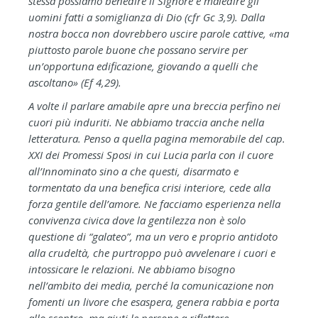
stessa possiamo benedire il Signore e maledire gli
uomini fatti a somiglianza di Dio (cfr Gc 3,9). Dalla
nostra bocca non dovrebbero uscire parole cattive, «ma
piuttosto parole buone che possano servire per
un’opportuna edificazione, giovando a quelli che
ascoltano» (Ef 4,29).
A volte il parlare amabile apre una breccia perfino nei
cuori più induriti. Ne abbiamo traccia anche nella
letteratura. Penso a quella pagina memorabile del cap.
XXI dei Promessi Sposi in cui Lucia parla con il cuore
all’Innominato sino a che questi, disarmato e
tormentato da una benefica crisi interiore, cede alla
forza gentile dell’amore. Ne facciamo esperienza nella
convivenza civica dove la gentilezza non è solo
questione di “galateo”, ma un vero e proprio antidoto
alla crudeltà, che purtroppo può avvelenare i cuori e
intossicare le relazioni. Ne abbiamo bisogno
nell’ambito dei media, perché la comunicazione non
fomenti un livore che esaspera, genera rabbia e porta
allo scontro, ma aiuti le persone a riflettere