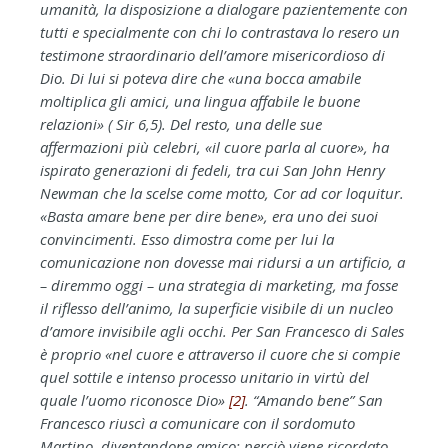
umanità, la disposizione a dialogare pazientemente con
tutti e specialmente con chi lo contrastava lo resero un
testimone straordinario dell’amore misericordioso di
Dio. Di lui si poteva dire che «una bocca amabile
moltiplica gli amici, una lingua affabile le buone
relazioni» ( Sir 6,5). Del resto, una delle sue
affermazioni più celebri, «il cuore parla al cuore», ha
ispirato generazioni di fedeli, tra cui San John Henry
Newman che la scelse come motto, Cor ad cor loquitur.
«Basta amare bene per dire bene», era uno dei suoi
convincimenti. Esso dimostra come per lui la
comunicazione non dovesse mai ridursi a un artificio, a
– diremmo oggi – una strategia di marketing, ma fosse
il riflesso dell’animo, la superficie visibile di un nucleo
d’amore invisibile agli occhi. Per San Francesco di Sales
è proprio «nel cuore e attraverso il cuore che si compie
quel sottile e intenso processo unitario in virtù del
quale l’uomo riconosce Dio»
[2]
. “Amando bene” San
Francesco riuscì a comunicare con il sordomuto
Martino, diventandone amico; perciò viene ricordato