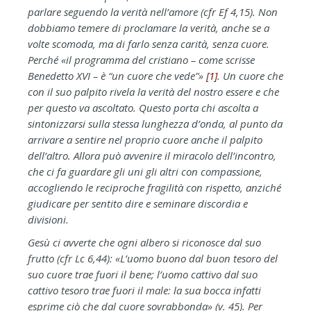
parlare seguendo la verità nell’amore (cfr Ef 4,15). Non
dobbiamo temere di proclamare la verità, anche se a
volte scomoda, ma di farlo senza carità, senza cuore.
Perché «il programma del cristiano – come scrisse
Benedetto XVI – è “un cuore che vede”»
[1]
. Un cuore che
con il suo palpito rivela la verità del nostro essere e che
per questo va ascoltato. Questo porta chi ascolta a
sintonizzarsi sulla stessa lunghezza d’onda, al punto da
arrivare a sentire nel proprio cuore anche il palpito
dell’altro. Allora può avvenire il miracolo dell’incontro,
che ci fa guardare gli uni gli altri con compassione,
accogliendo le reciproche fragilità con rispetto, anziché
giudicare per sentito dire e seminare discordia e
divisioni.
Gesù ci avverte che ogni albero si riconosce dal suo
frutto (cfr Lc 6,44): «L’uomo buono dal buon tesoro del
suo cuore trae fuori il bene; l’uomo cattivo dal suo
cattivo tesoro trae fuori il male: la sua bocca infatti
esprime ciò che dal cuore sovrabbonda» (v. 45). Per