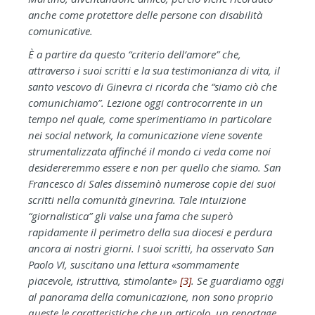
anche come protettore delle persone con disabilità
comunicative.
È a partire da questo “criterio dell’amore” che,
attraverso i suoi scritti e la sua testimonianza di vita, il
santo vescovo di Ginevra ci ricorda che “siamo ciò che
comunichiamo”. Lezione oggi controcorrente in un
tempo nel quale, come sperimentiamo in particolare
nei social network, la comunicazione viene sovente
strumentalizzata affinché il mondo ci veda come noi
desidereremmo essere e non per quello che siamo. San
Francesco di Sales disseminò numerose copie dei suoi
scritti nella comunità ginevrina. Tale intuizione
“giornalistica” gli valse una fama che superò
rapidamente il perimetro della sua diocesi e perdura
ancora ai nostri giorni. I suoi scritti, ha osservato San
Paolo VI, suscitano una lettura «sommamente
piacevole, istruttiva, stimolante»
[3]
. Se guardiamo oggi
al panorama della comunicazione, non sono proprio
queste le caratteristiche che un articolo, un reportage,