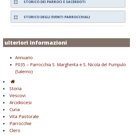
STORICO DEI PARROCI E SACERDOTI
STORICO DEGLI EVENTI PARROCCHIALI
ulteriori informazioni
Annuario
P035 – Parrocchia S. Margherita e S. Nicola del Pumpulo
(Salerno)
Storia
Vescovi
Arcidiocesi
Curia
Vita Pastorale
Parrocchie
Clero