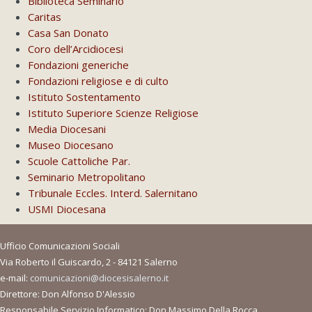
Biblioteca Seminario
Caritas
Casa San Donato
Coro dell’Arcidiocesi
Fondazioni generiche
Fondazioni religiose e di culto
Istituto Sostentamento
Istituto Superiore Scienze Religiose
Media Diocesani
Museo Diocesano
Scuole Cattoliche Par.
Seminario Metropolitano
Tribunale Eccles. Interd. Salernitano
USMI Diocesana
Ufficio Comunicazioni Sociali
Via Roberto il Guiscardo, 2 - 84121 Salerno
e-mail:
comunicazioni@diocesisalerno.it
Direttore: Don Alfonso D'Alessio
Responsabile Servizio Informatico: Don Massimo Della Rocca