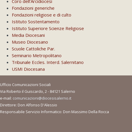
Coro dell’Arcidiocesi
Fondazioni generiche
Fondazioni religiose e di culto
Istituto Sostentamento
Istituto Superiore Scienze Religiose
Media Diocesani
Museo Diocesano
Scuole Cattoliche Par.
Seminario Metropolitano
Tribunale Eccles. Interd. Salernitano
USMI Diocesana
Ufficio Comunicazioni Sociali
Via Roberto il Guiscardo, 2 - 84121 Salerno
e-mail:
comunicazioni@diocesisalerno.it
Direttore: Don Alfonso D'Alessio
Responsabile Servizio Informatico: Don Massimo Della Rocca