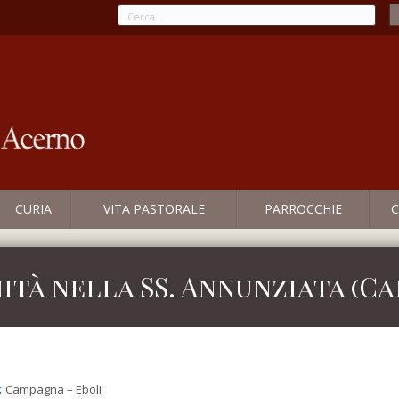
CURIA
VITA PASTORALE
PARROCCHIE
C
inità nella SS. Annunziata (C
:
Campagna – Eboli