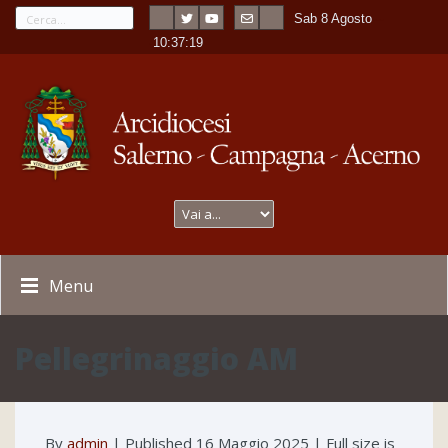
Sab 8 Agosto
---
-
10:37:19
Menu
Pellegrinaggio AM
By
admin
|
Published
16 Maggio 2025
| Full size is