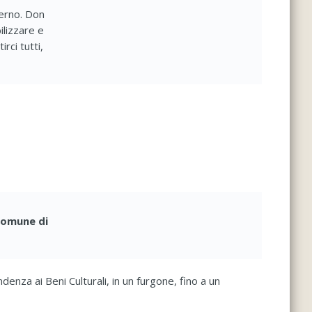
lerno. Don
ilizzare e
rci tutti,
Comune di
denza ai Beni Culturali, in un furgone, fino a un