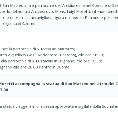
i San Matteo in tre parrocchie dell’Arcidiocesi e nel Comune di Sa
ccordo del nostro Arcivescovo, Mons. Luigi Moretti, intende sensib
ere e onorare la meravigliosa figura del nostro Patrono e per senti
 religiosa di Salerno.
per la parrocchia di S. Maria ad Martyres;
yres a quella di Gesù Redentore (Pastena), alle ore 18.30;
la parrocchia di S. Eustachio in Brignano, alle ore 18.30;
rignano alle ore 20.00 rientro in Duomo.
 Moretti accompagna la statua di San Matteo nell’atrio del 
17.00
a statua viaggerà in una cassa approvata e sigillata dalla Sovrinten