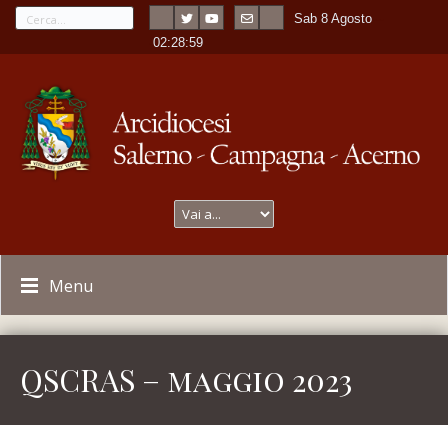
Sab 8 Agosto
---
-
02:28:59
Menu
QSCRAS – maggio 2023