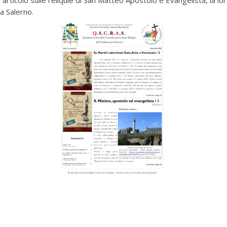
rticolo sulle reliquie di San Matteo Apostolo e Evangelista, la lo
da Salerno.