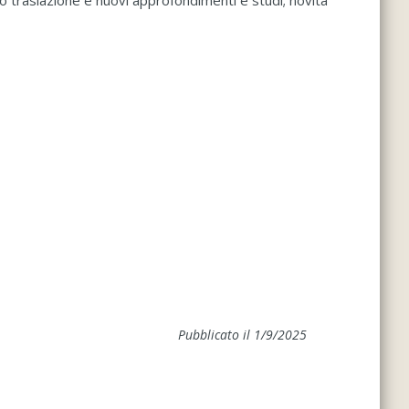
ro traslazione e nuovi approfondimenti e studi; novità
Pubblicato il 1/9/2025