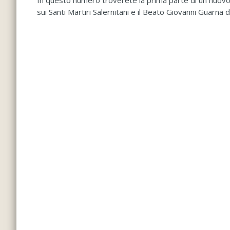
In questo numero troverete la prima parte di un nuovo a
sui Santi Martiri Salernitani e il Beato Giovanni Guarna 