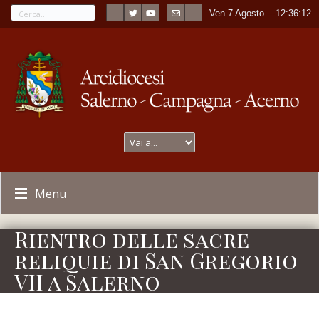
Ven 7 Agosto
----
12:36:12
Menu
Rientro delle sacre
reliquie di San Gregorio
VII a Salerno