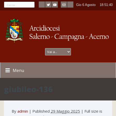
Gio 6 Agosto
----
18:51:40
Menu
giubileo-136
By
admin
|
Published
29 Maggio 2025
| Full size is