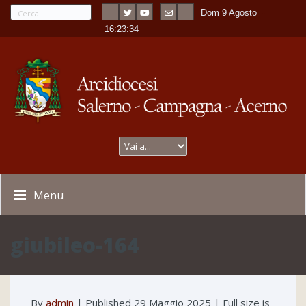
Dom 9 Agosto
---
-
16:23:34
Menu
giubileo-164
By
admin
|
Published
29 Maggio 2025
| Full size is