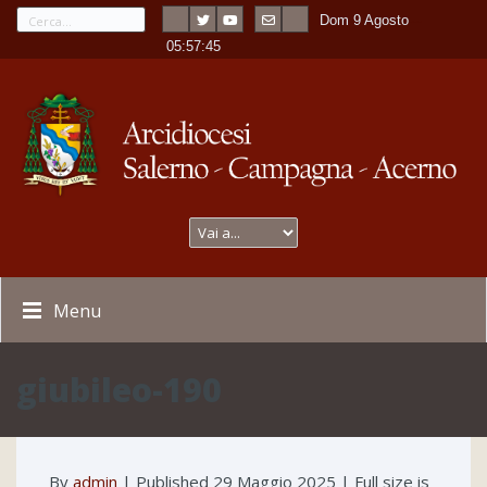
Dom 9 Agosto
---
-
05:57:45
Menu
giubileo-190
By
admin
|
Published
29 Maggio 2025
| Full size is