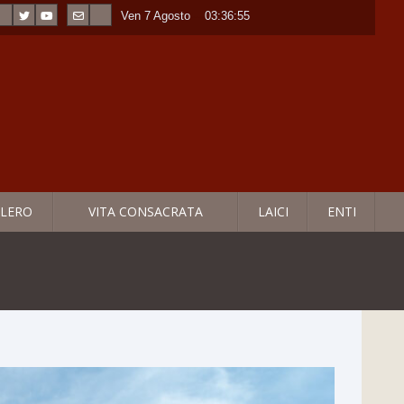
Ven 7 Agosto
----
03:36:56
LERO
VITA CONSACRATA
LAICI
ENTI