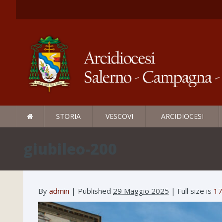
STORIA
VESCOVI
ARCIDIOCESI
giubileo-200
By
admin
|
Published
29 Maggio 2025
| Full size is
17