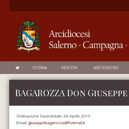
STORIA
VESCOVI
ARCIDIOCESI
BAGAROZZA Don Giuseppe
Ordinazione Sacerdotale: 06 Aprile 2013
Email:
giuseppebagarozza@hotmail.it