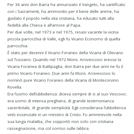
Per 34 anni don Barra ha annunziato il Vangelo, ha santificato
con i Sacramenti, ha ammonito per il bene delle anime, ha
guidato il popolo nella vita cristiana, ha educato tutti alla
fedeltà alla Chiesa e all’amore al Papa.
Per due volte, nel 1973 e nel 1975, resasi vacante la vicina
piccola parrocchia di Valle, egli fu Vicario Economo di quella
parrocchia.
È stato per decenni il Vicario Foraneo della Vicaria di Olevano
sul Tusciano. Quando nel 1972 Mons. Arcivescovo eresse la
Vicaria Foranea di Battipaglia, don Barra per due anni ne fu il
primo Vicario Foraneo. Due anni fa Mons. Arcivescovo lo
nominò pure Vicario Foraneo della Vicaria di Montecorvino
Rovella.
Era l’uomo dell’ubbidienza: diceva sempre di si al suo Vescovo;
era uomo di intensa preghiera, di grande testimonianza
sacerdotale, di grande semplicità. Egli considerava l’ubbidienza
virtù essenziale in un ministro di Cristo. Fu ammirevole nella
sua lunga malattia, che sopportò non solo con cristiana
rassegnazione, ma col sorriso sulle labbra.