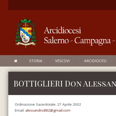
STORIA
VESCOVI
ARCIDIOCESI
BOTTIGLIERI Don Alessa
Ordinazione Sacerdotale: 27 Aprile 2002
Email:
alessandro882@gmail.com