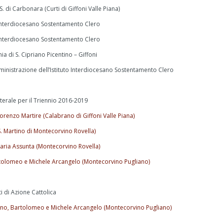
 di Carbonara (Curti di Giffoni Valle Piana)
o Interdiocesano Sostentamento Clero
o Interdiocesano Sostentamento Clero
a di S. Cipriano Picentino – Giffoni
inistrazione dell’Istituto Interdiocesano Sostentamento Clero
erale per il Triennio 2016-2019
Lorenzo Martire (Calabrano di Giffoni Valle Piana)
(S. Martino di Montecorvino Rovella)
 Maria Assunta (Montecorvino Rovella)
rtolomeo e Michele Arcangelo (Montecorvino Pugliano)
 di Azione Cattolica
ino, Bartolomeo e Michele Arcangelo (Montecorvino Pugliano)