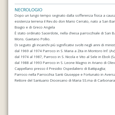
NECROLOGIO
Dopo un lungo tempo segnato dalla sofferenza fisica a causa
esistenza terrena il Rev.do don Mario Cerrato, nato a San Bar
Biagio e di Greco Angela
È stato ordinato Sacerdote, nella chiesa parrocchiale di San 
Mons. Gaetano Pollio.
Di seguito gli incarichi più significativi svolti negli anni di minis
dal 1969 al 1974 Parroco in S. Maria a Zita in Montoro Inf. (Av)
dal 1974 al 1987, Parroco in S. Nicola e Vito al Sele in Eboli (Sa
dal 1988 al 1993 Parroco in S. Leone Magno in Ariano di Olev
Cappellano presso il Presidio Ospedaliero di Battipaglia;
Parroco nella Parrocchia Santi Giuseppe e Fortunato in Aversan
Rettore del Santuario Diocesano di Maria SS.ma di Carbonara in