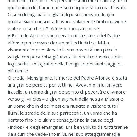
molti anni, che più di 30 persone sono morte annegate in
quel punto del fiume e nessun corpo è stato mai trovato.
Ci sono lì migliaia e migliaia di pesci carnivori di ogni
qualità. Siamo riusciti a trovare solamente l’imbarcazione
e altre cose che il P. Alfonso portava con sé.
A Boca do Acre mi sono recato nella stanza del Padre
Alfonso per trovare documenti ed indirizzi. Mi ha
vivamente impressionato la sua povertà: una piccola
valigia con poca roba già usata un vecchio rasoio, alcuni
fogli scritti, fotografie della famiglia e dei suoi viaggi e…
più niente.
Ci creda, Monsignore, la morte del Padre Alfonso è stata
una grande perdita per tutti noi. Avevamo in lui un vero
fratello, un uomo di grande spirito di povertà e di amore
verso gli «indios» e gli emarginati della nostra Missione,
un uomo che in dieci mesi era riuscito a visitare tutti i
fiumi, le strade della sua parrocchia, un uomo che ha
portato fino alle ultime conseguenze la causa degli
«indios» e degli emarginati. Era ben voluto da tutti tranne
da alcuni che vedevano in lui, nel suo atteggiamento e