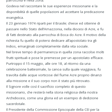
parrocchia e nella zona.
Godeva nel raccontare le sue esperienze missionarie e la
disponibilità di quelle popolazioni ad accettare la predicazione
evangelica.
Il 23 gennaio 1974 riparti per il Brasile; chiese ed ottenne di
passare nello Stato dell’Amazzonia, nella diocesi di Acre, e fu
di fatti destinato alla parrocchia di Boca do Acre. Il motivo della
richiesta fu quello di potersi dedicare all’apostolato tra gli
Indios, emarginati completamente dalla vita sociale.
Nel breve tempo di permanenza in quella zona raccolse molti
frutti spirituali e pose le premesse per un apostolato efficace.
Purtroppo il 15 maggio, alle ore 18, al ritorno da una
celebrazione battesimale, la canoa sulla quale viaggiava, fu
travolta dalle acque vorticose del fiume Acre proprio dinanzi
alla missione e il suo corpo non è stato più ritrovato.
Il Signore volle così il sacrificio completo di questo
missionario, che resterà nella storia religiosa della nostra
Archidiocesi, come una gloria ed un esempio di dedizione
sacerdotale.
Il Presidente della Commissione Episcopale della CEI per la