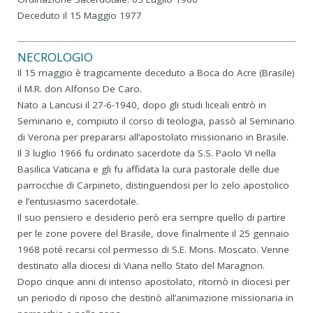
Deceduto il 15 Maggio 1977
NECROLOGIO
Il 15 maggio è tragicamente deceduto a Boca do Acre (Brasile)
il M.R. don Alfonso De Caro.
Nato a Lancusi il 27-6-1940, dopo gli studi liceali entrò in
Seminario e, compiuto il corso di teologia, passò al Seminario
di Verona per prepararsi all’apostolato missionario in Brasile.
Il 3 luglio 1966 fu ordinato sacerdote da S.S. Paolo VI nella
Basilica Vaticana e gli fu affidata la cura pastorale delle due
parrocchie di Carpineto, distinguendosi per lo zelo apostolico
e l’entusiasmo sacerdotale.
Il suo pensiero e desiderio però era sempre quello di partire
per le zone povere del Brasile, dove finalmente il 25 gennaio
1968 poté recarsi col permesso di S.E. Mons. Moscato. Venne
destinato alla diocesi di Viana nello Stato del Maragnon.
Dopo cinque anni di intenso apostolato, ritornò in diocesi per
un periodo di riposo che destinò all’animazione missionaria in