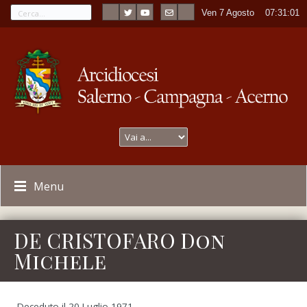
Ven 7 Agosto
----
07:31:01
Menu
DE CRISTOFARO Don
Michele
Deceduto il 20 Luglio 1971