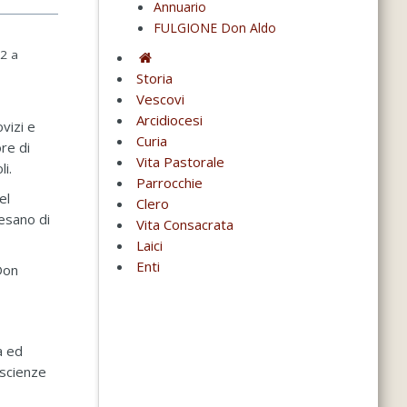
Annuario
FULGIONE Don Aldo
52 a
Storia
Vescovi
Arcidiocesi
vizi e
Curia
re di
Vita Pastorale
i.
Parrocchie
el
Clero
cesano di
Vita Consacrata
Laici
Enti
Don
a ed
oscienze