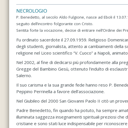
NECROLOGIO
P. Benedetto, al secolo Aldo Fulgione, nasce ad Eboli il 13.
seguito dell’incontro folgorante con Cristo.
Sentita forte la vocazione, decise di entrare nell’Ordine dei 
Fu ordinato sacerdote il 27.09.1959. Religioso Domenicano
degli studenti, giornalista, attento ai cambiamenti della
religione nel Liceo scientifico “V. Cuoco” a Napoli, animato
Nel 2002, al fine di dedicarsi più profondamente alla preg
Gregge del Bambino Gesù, ottenuto l’indulto di esclaustra
Salerno.
Il suo carisma e la sua grande fede hanno reso P. Benede
Peppino Perrinella a favore dell’associazione.
Nel Giubileo del 2000 San Giovanni Paolo II citò un proverb
Padre Benedetto, fin quando ha potuto, ha sempre amato s
illuminata saggezza insegnamenti spirituali preziosi che d
cristiane e sono stati luce indispensabile per riconoscere 