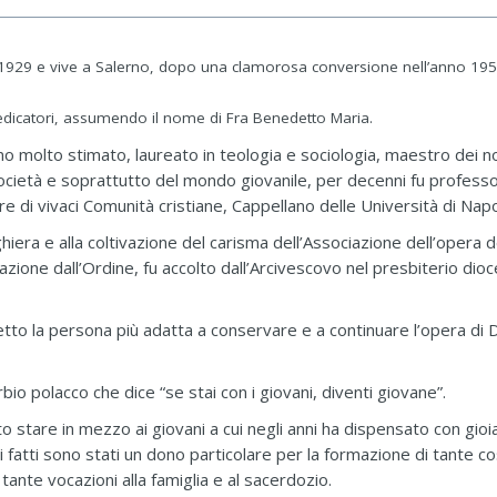
07.1929 e vive a Salerno, dopo una clamorosa conversione nell’anno 19
Predicatori, assumendo il nome di Fra Benedetto Maria.
 molto stimato, laureato in teologia e sociologia, maestro dei no
 società e soprattutto del mondo giovanile, per decenni fu professo
re di vivaci Comunità cristiane, Cappellano delle Università di Napol
hiera e alla coltivazione del carisma dell’Associazione dell’opera d
zione dall’Ordine, fu accolto dall’Arcivescovo nel presbiterio dio
tto la persona più adatta a conservare e a continuare l’opera di 
io polacco che dice “se stai con i giovani, diventi giovane”.
tare in mezzo ai giovani a cui negli anni ha dispensato con gioi
i fatti sono stati un dono particolare per la formazione di tante c
tante vocazioni alla famiglia e al sacerdozio.