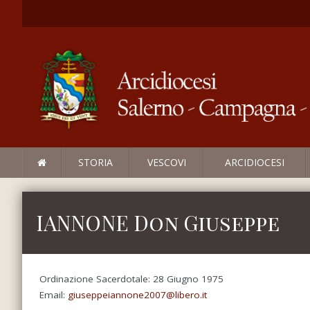
STORIA
VESCOVI
ARCIDIOCESI
IANNONE Don Giuseppe
Ordinazione Sacerdotale: 28 Giugno 1975
Email:
giuseppeiannone2007@libero.it