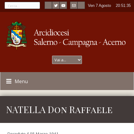
Ven 7 Agosto
----
20:51:35
Menu
NATELLA Don Raffaele
Deceduto il 05 Marzo 1941