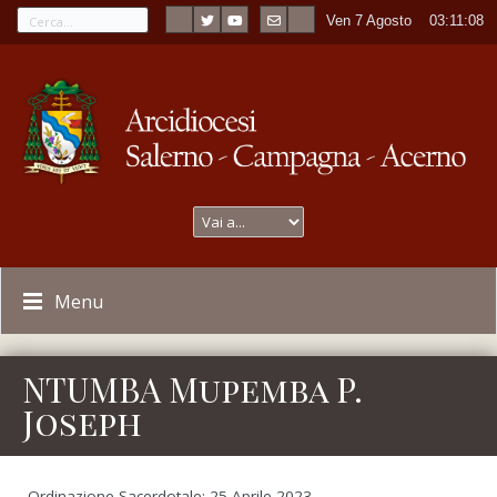
Ven 7 Agosto
----
03:11:08
Menu
NTUMBA Mupemba P.
Joseph
Ordinazione Sacerdotale: 25 Aprile 2023