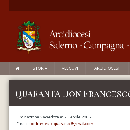
STORIA
VESCOVI
ARCIDIOCESI
QUARANTA Don Francesc
Ordinazione Sacerdotale: 23 Aprile 2005
Email:
donfrancescoquaranta@gmail.com