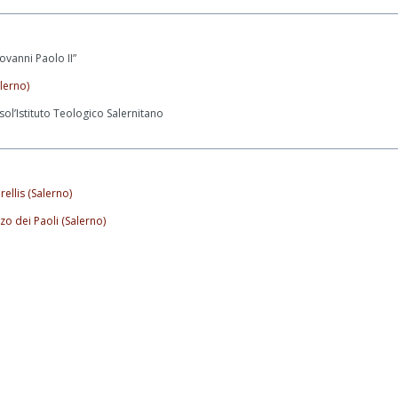
ovanni Paolo II”
alerno)
l’Istituto Teologico Salernitano
ellis (Salerno)
zo dei Paoli (Salerno)