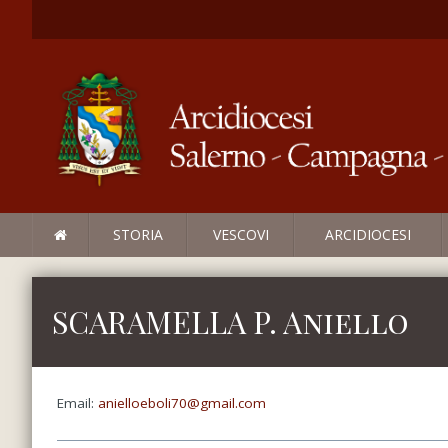
STORIA
VESCOVI
ARCIDIOCESI
SCARAMELLA P. Aniello
Email:
anielloeboli70@gmail.com