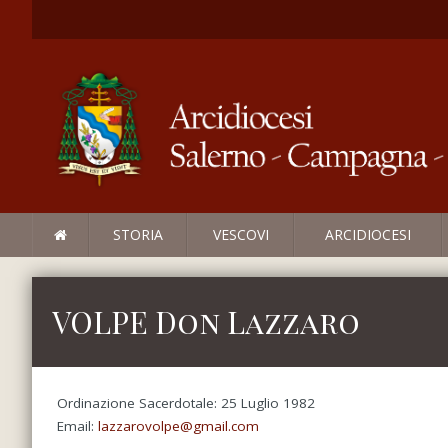
STORIA
VESCOVI
ARCIDIOCESI
VOLPE Don Lazzaro
Ordinazione Sacerdotale: 25 Luglio 1982
Email:
lazzarovolpe@gmail.com