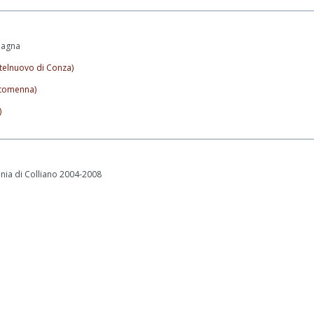
pagna
stelnuovo di Conza)
ntomenna)
)
nia di Colliano 2004-2008