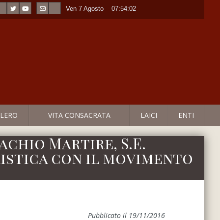
Ven 7 Agosto
----
07:54:03
LERO
VITA CONSACRATA
LAICI
ENTI
achio Martire, S.E.
ristica con il movimento
Pubblicato il 19/11/2016