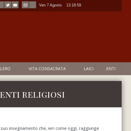
Ven 7 Agosto
----
13:18:59
LERO
VITA CONSACRATA
LAICI
ENTI
enti religiosi
il suo insegnamento che, ieri come oggi, raggiunge