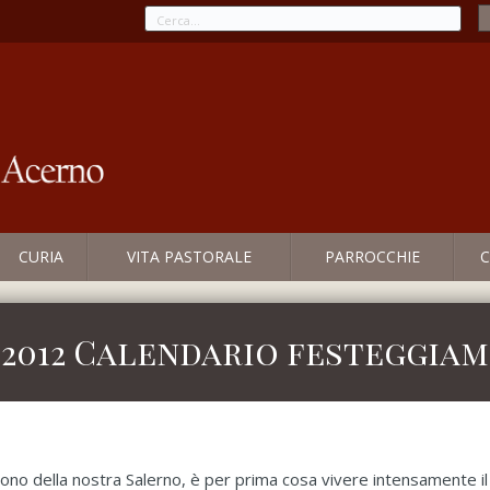
CURIA
VITA PASTORALE
PARROCCHIE
C
2012 Calendario festeggiam
trono della nostra Salerno, è per prima cosa vivere intensamente 