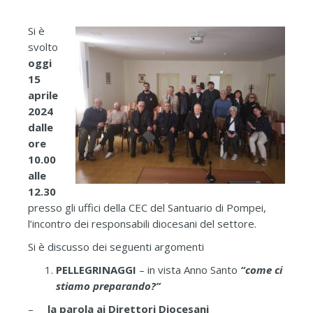
Si è
svolto
oggi
15
aprile
2024
dalle
ore
10.00
alle
12.30
presso gli uffici della CEC del Santuario di Pompei,
l’incontro dei responsabili diocesani del settore.
Si è discusso dei seguenti argomenti
PELLEGRINAGGI
– in vista Anno Santo
“come ci
stiamo preparando?”
–
l
a parola ai Direttori Diocesani