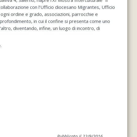
iva 4, Salerno, riapre l’XI Mostra Interculturale “Il
collaborazione con l’Ufficio diocesano Migrantes, Ufficio
 ogni ordine e grado, associazioni, parrocchie e
profondimento, in cui il confine si presenta come uno
tro, diventando, infine, un luogo di incontro, di
.
Pubblicato il 22/9/2016