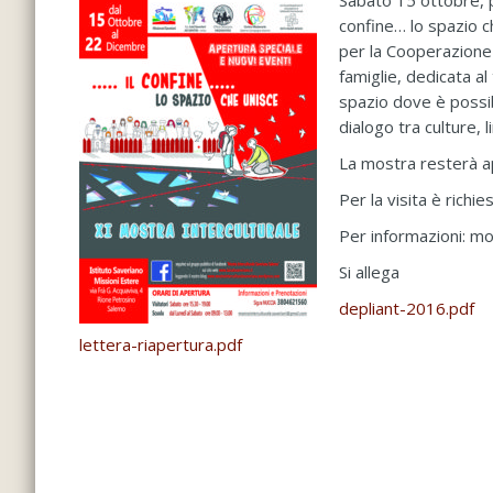
Sabato 15 ottobre, pr
confine… lo spazio ch
per la Cooperazione 
famiglie, dedicata a
spazio dove è possib
dialogo tra culture, l
La mostra resterà ap
Per la visita è rich
Per informazioni: mo
Si allega
depliant-2016.pdf
lettera-riapertura.pdf