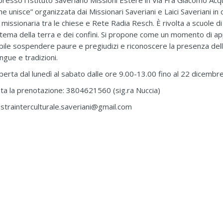
esso l’Istituto Saveriano Missioni Estere in Via Fra Giacomo Acquav
e unisce” organizzata dai Missionari Saveriani e Laici Saveriani in 
missionaria tra le chiese e Rete Radia Resch. È rivolta a scuole di
l tema della terra e dei confini. Si propone come un momento di ap
ile sospendere paure e pregiudizi e riconoscere la presenza dell’al
ingue e tradizioni.
erta dal lunedì al sabato dalle ore 9.00-13.00 fino al 22 dicembre
iesta la prenotazione: 3804621560 (sig.ra Nuccia)
strainterculturale.saveriani@gmail.com