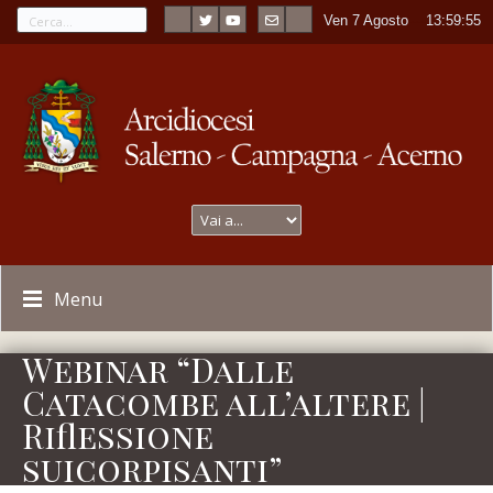
Ven 7 Agosto
----
13:59:55
Menu
Webinar “Dalle
Catacombe all’altere |
Riflessione
suicorpisanti”