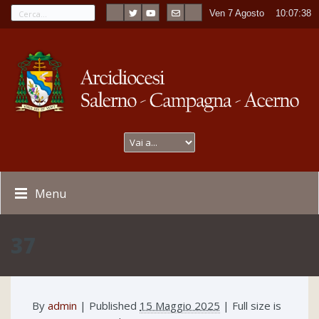
Ven 7 Agosto
----
10:07:38
Menu
37
By
admin
|
Published
15 Maggio 2025
| Full size is