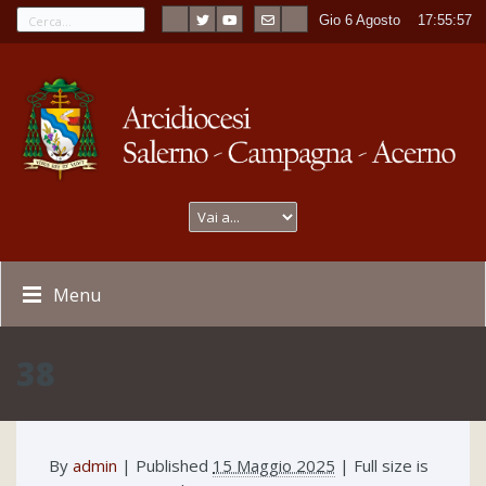
Gio 6 Agosto
----
17:55:57
Menu
38
By
admin
|
Published
15 Maggio 2025
| Full size is