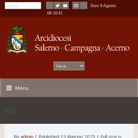
Dom 9 Agosto
---
-
08:18:41
Menu
66
By
admin
|
Published
15 Maggio 2025
| Full size is