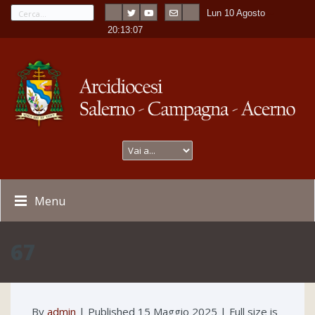
Lun 10 Agosto
---
-
20:13:07
Menu
67
By
admin
|
Published
15 Maggio 2025
| Full size is