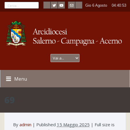
Gio 6 Agosto
----
04:40:53
Menu
69
By
admin
|
Published
15 Maggio 2025
| Full size is