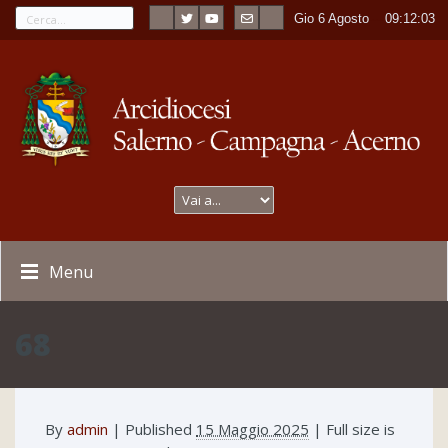
Gio 6 Agosto
----
09:12:03
Menu
68
By
admin
|
Published
15 Maggio 2025
| Full size is