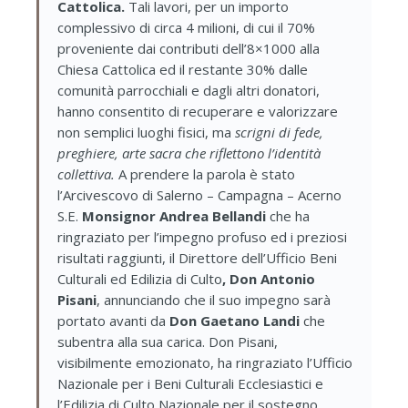
Cattolica.
Tali lavori, per un importo
complessivo di circa 4 milioni, di cui il 70%
proveniente dai contributi dell’8×1000 alla
Chiesa Cattolica ed il restante 30% dalle
comunità parrocchiali e dagli altri donatori,
hanno consentito di recuperare e valorizzare
non semplici luoghi fisici, ma
scrigni di fede,
preghiere, arte sacra che riflettono l’identità
collettiva.
A prendere la parola è stato
l’Arcivescovo di Salerno – Campagna – Acerno
S.E.
Monsignor Andrea Bellandi
che ha
ringraziato per l’impegno profuso ed i preziosi
risultati raggiunti, il Direttore dell’Ufficio Beni
Culturali ed Edilizia di Culto
, Don Antonio
Pisani
, annunciando che il suo impegno sarà
portato avanti da
Don Gaetano Landi
che
subentra alla sua carica. Don Pisani,
visibilmente emozionato, ha ringraziato l’Ufficio
Nazionale per i Beni Culturali Ecclesiastici e
l’Edilizia di Culto Nazionale per il sostegno,