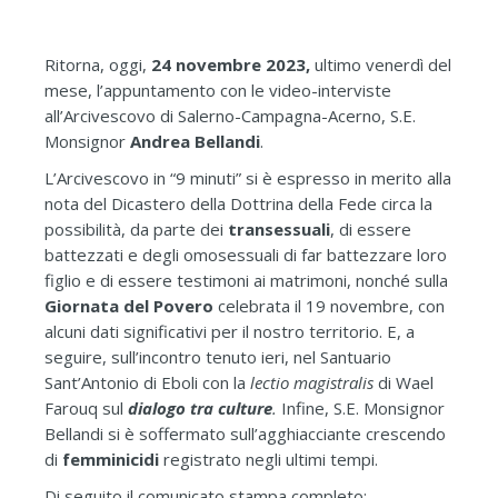
Ritorna, oggi,
24 novembre 2023,
ultimo venerdì del
mese, l’appuntamento con le video-interviste
all’Arcivescovo di Salerno-Campagna-Acerno, S.E.
Monsignor
Andrea Bellandi
.
L’Arcivescovo in “9 minuti” si è espresso in merito alla
nota del Dicastero della Dottrina della Fede circa la
possibilità, da parte dei
transessuali
, di essere
battezzati e degli omosessuali di far battezzare loro
figlio e di essere testimoni ai matrimoni, nonché sulla
Giornata del Povero
celebrata il 19 novembre, con
alcuni dati significativi per il nostro territorio. E, a
seguire, sull’incontro tenuto ieri, nel Santuario
Sant’Antonio di Eboli con la
lectio magistralis
di Wael
Farouq sul
dialogo tra culture
.
Infine, S.E. Monsignor
Bellandi si è soffermato sull’agghiacciante crescendo
di
femminicidi
registrato negli ultimi tempi.
Di seguito il comunicato stampa completo: