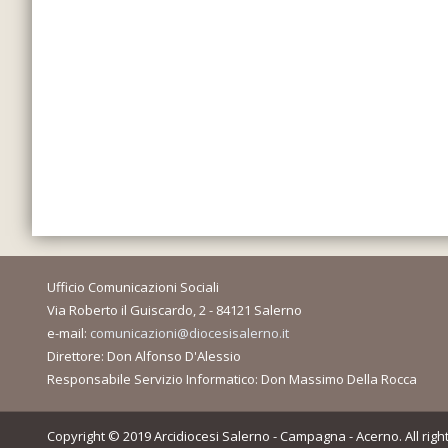
Ufficio Comunicazioni Sociali
Via Roberto il Guiscardo, 2 - 84121 Salerno
e-mail:
comunicazioni@diocesisalerno.it
Direttore: Don Alfonso D'Alessio
Responsabile Servizio Informatico: Don Massimo Della Rocca
Copyright © 2019 Arcidiocesi Salerno - Campagna - Acerno. All righ